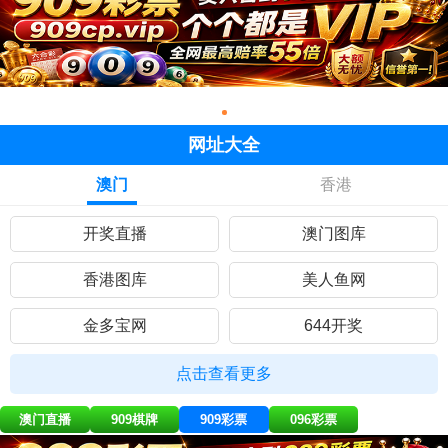
网址大全
澳门
香港
开奖直播
澳门图库
香港图库
美人鱼网
金多宝网
644开奖
黄大仙网
彩民网站
点击查看更多
九五至尊
曾道人网
澳门直播
909棋牌
909彩票
096彩票